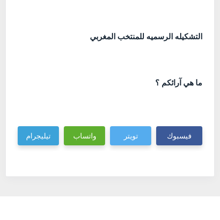
التشكيله الرسميه للمنتخب المغربي
ما هي آرائكم ؟
فيسبوك
تويتر
واتساب
تيليجرام