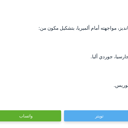
ديز، مواجهته أمام ألميريا، بتشكيل مكون من:
رسيا، جوردي ألبا.
توريس.
تويتر
واتساب