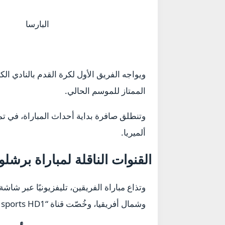
البارسا
الممتاز للموسم الحالي.
وتنطلق صافرة بداية أحداث المباراة، في ت
ألميريا.
القنوات الناقلة لمباراة برشلو
وتذاع مباراة الفريقين، تليفزيونيًا عبر ش
وشمال أفريقيا، وخُصّت قناة “beIN sports HD1” لإذاعة اللقاء المنتظر.