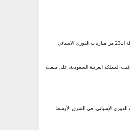
ويواجه الفريق الأول لكرة القدم بالنادي الكتالوني، نظيره نادي ألميريا، مساء اليوم الأحد، ضمن منافسات الجولة الـ23 من مباريات الدوري الاسباني
قيت المملكة العربية السعودية، على ملعب
ات الدوري الإسباني، في الشرق الأوسط